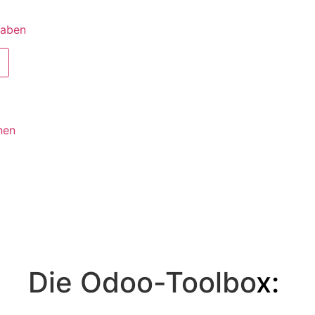
haben
nen
Die Odoo-Toolbo
x: